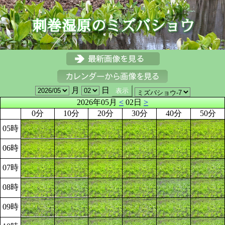
月
日
2026年05月
<
02日
>
0分
10分
20分
30分
40分
50分
05時
06時
07時
08時
09時