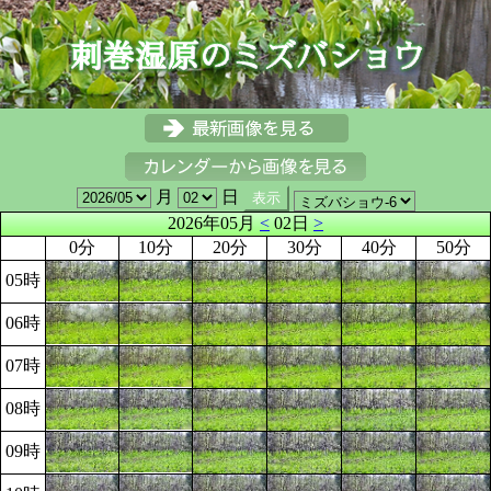
月
日
2026年05月
<
02日
>
0分
10分
20分
30分
40分
50分
05時
06時
07時
08時
09時