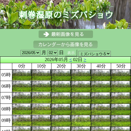
月
日
2026年05月
<
02日
>
0分
10分
20分
30分
40分
50分
05時
06時
07時
08時
09時