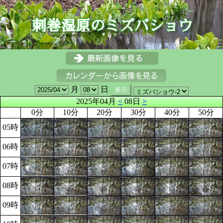
月
日
2025年04月
<
08日
>
0分
10分
20分
30分
40分
50分
05時
06時
07時
08時
09時