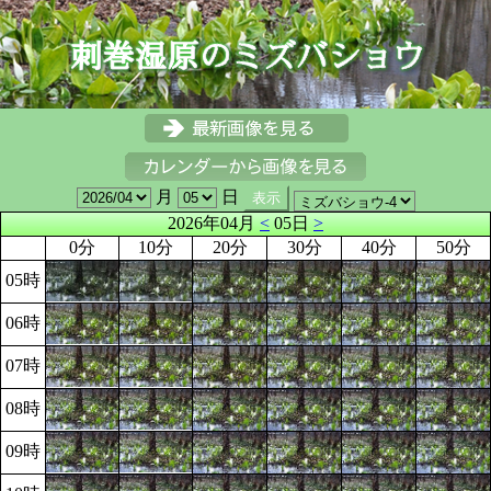
月
日
2026年04月
<
05日
>
0分
10分
20分
30分
40分
50分
05時
06時
07時
08時
09時